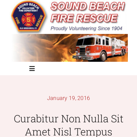
Skip
to
content
Toggle
Navigation
Home
January 19, 2016
About the SBVFD
Curabitur Non Nulla Sit
Amet Nisl Tempus
Services