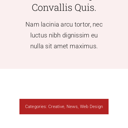
Convallis Quis.
Recruitment
Nam lacinia arcu tortor, nec
luctus nibh dignissim eu
Support SBVFD
nulla sit amet maximus.
Public Education
Categories:
Creative
,
News
,
Web Design